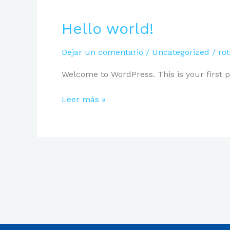
Hello
Hello world!
world!
Dejar un comentario
/
Uncategorized
/
ro
Welcome to WordPress. This is your first pos
Leer más »